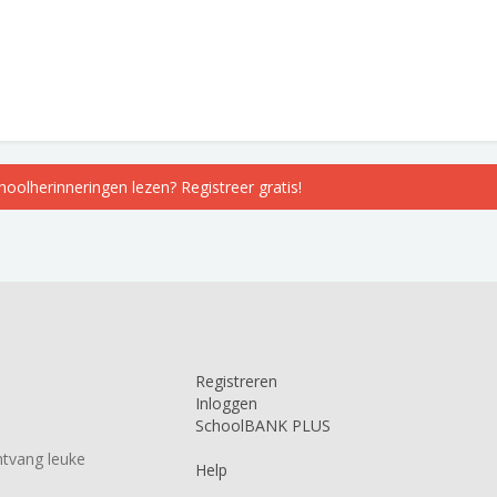
choolherinneringen lezen? Registreer gratis!
Registreren
Inloggen
SchoolBANK PLUS
tvang leuke
Help