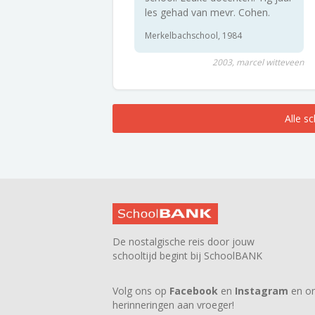
les gehad van mevr. Cohen.
Merkelbachschool, 1984
2003, marcel witteveen
Alle s
De nostalgische reis door jouw
schooltijd begint bij SchoolBANK
Volg ons op
Facebook
en
Instagram
en on
herinneringen aan vroeger!