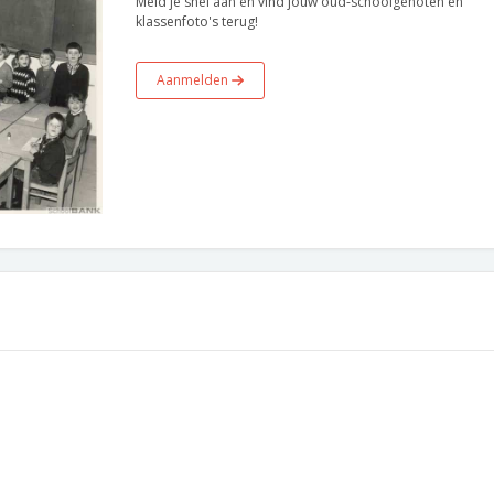
Meld je snel aan en vind jouw oud-schoolgenoten en
klassenfoto's terug!
Aanmelden