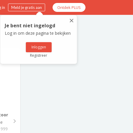
Ontdek PLUS
 in
Meld je gratis aan
×
Je bent niet ingelogd
Log in om deze pagina te bekijken
Inloggen
Registreer
toor
le
1999