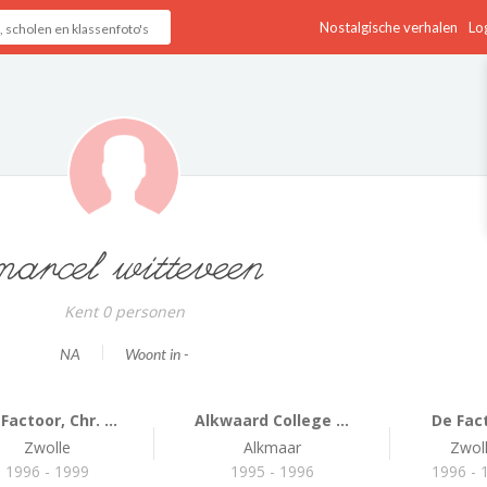
Nostalgische verhalen
Log
marcel witteveen
Kent 0 personen
NA
Woont in -
Factoor, Chr. ...
Alkwaard College ...
De Fac
Zwolle
Alkmaar
Zwol
1996 - 1999
1995 - 1996
1996 - 