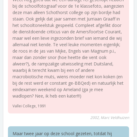
bij de schoolfotograaf voor de 1e klassefoto, aangezien
deze man alleen Schothorst college op zijn bordje had
staan. Ook gelijk dat jaar samen met Jurriaan Graaff in
het schooltoneelstuk gespeeld. Compleet afgefikt door
de dienstdoende criticus van de Amersfoortse Courant,
maar wel een lieve ingezonden brief van iemand die wij
allemaal niet kende. Te veel leuke momenten eigenlijk;
de roos in de jas van Mijke, Engels van Magnum p.i.,
maar dan zonder snor (hoe heette die vent ook
alweer?), de rampzalige uitwisseling met Duitsland,
waarbij ik terecht kwam bij een of andere
macrobiotische muts, wiens moeder niet kon koken (en
bij de rest werd er constant ge-BBQed) en natuurlijk het
eindexamen weekend op Ameland (ga je mee
wadlopen? Nee, ik heb een kater!!!)
Vallei College, 1991
2002, Marc Veldhuizen
Maar twee jaar op deze school gezeten, totdat hij