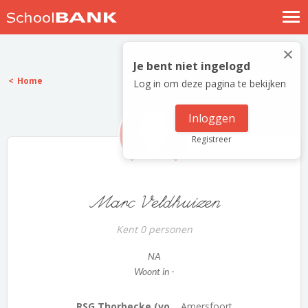
Nostalgische verhalen
×
Log in
Je bent niet ingelogd
Home
Log in om deze pagina te bekijken
Meld je gratis aan
Help
Inloggen
Registreer
Marc Veldhuizen
Kent 0 personen
NA
Woont in -
RSG Thorbecke (vo...
Amersfoort