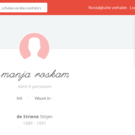
Nostalgische verhalen
Log
manja roskam
Kent 0 personen
NA
Woont in -
de Striene
Strijen
1989 - 1991