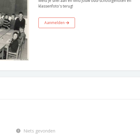
Meld je snel aan en vind jouw oud-schoolgenoten en
klassenfoto's terug!
Aanmelden
Niets gevonden