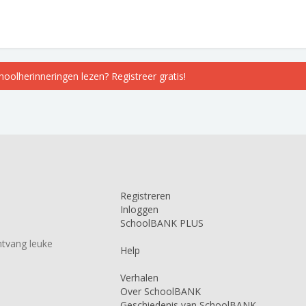
choolherinneringen lezen? Registreer gratis!
Registreren
Inloggen
SchoolBANK PLUS
tvang leuke
Help
Verhalen
Over SchoolBANK
Geschiedenis van SchoolBANK