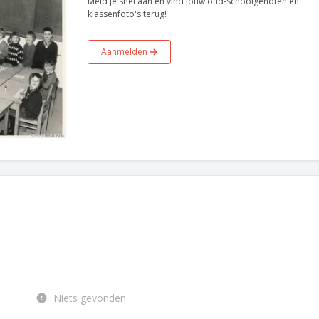
Meld je snel aan en vind jouw oud-schoolgenoten en
klassenfoto's terug!
Aanmelden
Niets gevonden