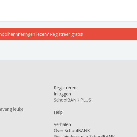
choolherinneringen lezen? Registreer gratis!
Registreren
Inloggen
SchoolBANK PLUS
tvang leuke
Help
Verhalen
Over SchoolBANK
Geschiedenis van SchoolBANK