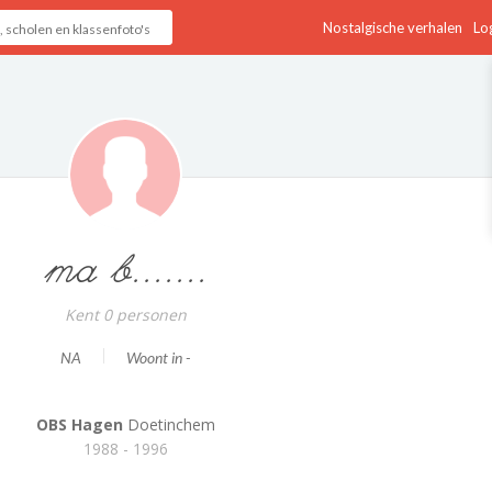
Nostalgische verhalen
Log
ma b.......
Kent 0 personen
NA
Woont in -
OBS Hagen
Doetinchem
1988 - 1996