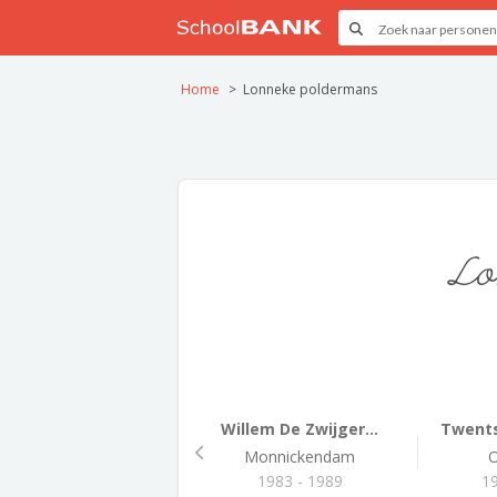
Home
Lonneke poldermans
Lo
Willem De Zwijger...
Twents
Monnickendam
O
1983 - 1989
19