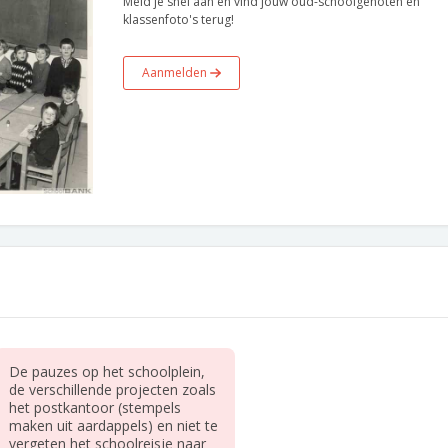
Meld je snel aan en vind jouw oud-schoolgenoten en
klassenfoto's terug!
Aanmelden
De pauzes op het schoolplein,
de verschillende projecten zoals
het postkantoor (stempels
maken uit aardappels) en niet te
vergeten het schoolreisje naar