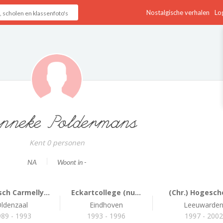
Nostalgische verhalen
Log
nneke Poldermans
Kent 0 personen
NA
Woont in -
ch Carmelly...
Eckartcollege (nu...
(Chr.) Hogescho
ldenzaal
Eindhoven
Leeuwarde
89 - 1993
1993 - 1996
1997 - 2002