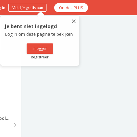
Ontdek PLUS
 in
Meld je gratis aan
×
Je bent niet ingelogd
Log in om deze pagina te bekijken
Inloggen
Registreer
ol...
n