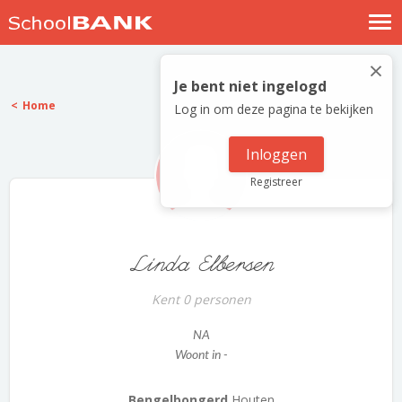
Nostalgische verhalen
×
Log in
Je bent niet ingelogd
Home
Log in om deze pagina te bekijken
Meld je gratis aan
Help
Inloggen
Registreer
Linda Elbersen
Kent 0 personen
NA
Woont in -
Bengelbongerd
Houten