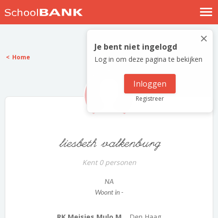
Nostalgische verhalen
×
Log in
Je bent niet ingelogd
Home
Log in om deze pagina te bekijken
Meld je gratis aan
Help
Inloggen
Registreer
liesbeth valkenburg
Kent 0 personen
NA
Woont in -
RK Meisjes Mulo M...
Den Haag