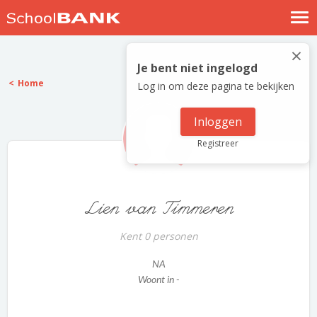
Nostalgische verhalen
×
Log in
Je bent niet ingelogd
Home
Log in om deze pagina te bekijken
Meld je gratis aan
Help
Inloggen
Registreer
Lien van Timmeren
Kent 0 personen
NA
Woont in -