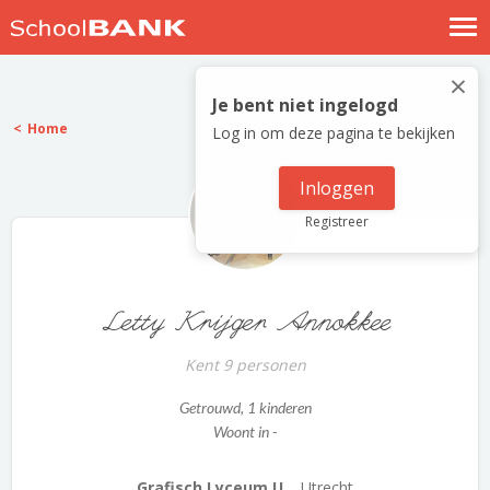
Nostalgische verhalen
×
Log in
Je bent niet ingelogd
Home
Log in om deze pagina te bekijken
Meld je gratis aan
Help
Inloggen
Registreer
Letty Krijger Annokkee
Kent 9 personen
Getrouwd
, 1 kinderen
Woont in -
Grafisch Lyceum U...
Utrecht