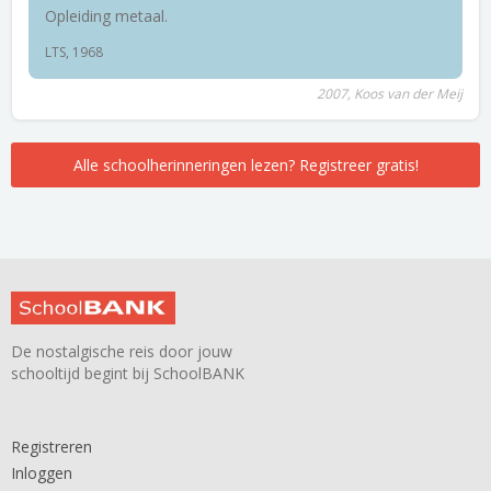
Opleiding metaal.
LTS, 1968
2007, Koos van der Meij
Alle schoolherinneringen lezen? Registreer gratis!
De nostalgische reis door jouw
schooltijd begint bij SchoolBANK
Registreren
Inloggen