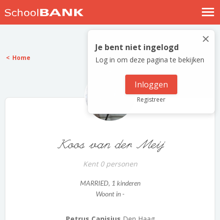
Nostalgische verhalen
×
Log in
Je bent niet ingelogd
Home
Log in om deze pagina te bekijken
Meld je gratis aan
Help
Inloggen
Registreer
Koos van der Meij
Kent 0 personen
MARRIED
, 1 kinderen
Woont in -
Petrus Canisius
Den Haag