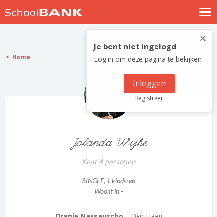
Nostalgische verhalen
×
Log in
Je bent niet ingelogd
Home
Log in om deze pagina te bekijken
Meld je gratis aan
Help
Inloggen
Registreer
Jolanda Wijhe
Kent 4 personen
SINGLE
, 1 kinderen
Woont in -
Oranje Nassauscho...
Den Haag