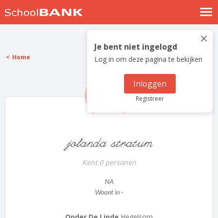
Nostalgische verhalen
×
Log in
Je bent niet ingelogd
Home
Log in om deze pagina te bekijken
Meld je gratis aan
Help
Inloggen
Registreer
jolanda stratum
Kent 0 personen
NA
Woont in -
Onder De Linde
Hegelsom