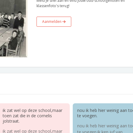
Meld je snel aan en vind jouw oud-schoolgenoten en
klassenfoto's terug!
Aanmelden
ik zat wel op deze school,maar
nou ik heb hier weinig aan to
toen zat die in de cornelis
te voegen.
jolstraat.
nou ik heb hier weinig aan to
ik zat wel op deze school,maar
te voegen.ik ken juf van