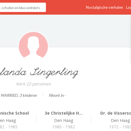
Nostalgische verhalen
Log
landa Singerling
Kent 22 personen
MARRIED
, 3 kinderen
Woont in -
nische School
3e Christelijke H...
Dr. de Vissers
en Haag
Den Haag
Den Haag
82 - 1985
1980 - 1982
1972 - 198