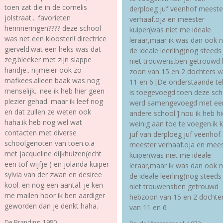
toen zat die in de cornelis
derploeg juf veenhof meeste
jolstraat... favorieten
verhaaf.oja en meester
herinneringen???? deze school
kuiper(was niet me ideale
was net een klooster!! directrice
leraar,maar ik was dan ook n
gierveld.wat een heks was dat
de ideale leerling)nog steeds
zeg.bleeker met zijn slappe
niet trouwens.ben getrouwd
handje.. nijmeier ook zo
zoon van 15 en 2 dochters v
mafkees.alleen baak was nog
11 en 6 [De onderstaande te
menselijk.. nee ik heb hier geen
is toegevoegd toen deze sch
plezier gehad. maar ik leef nog
werd samengevoegd met ee
en dat zullen ze weten ook
andere school.] nou ik heb hi
haha.ik heb nog wel wat
weinig aan toe te voegen.ik 
contacten met diverse
juf van derploeg juf veenhof
schoolgenoten van toen.o.a
meester verhaaf.oja en mees
met jacqueline dijkhuizen(echt
kuiper(was niet me ideale
een tof wijfje ) en jolanda kuiper
leraar,maar ik was dan ook n
sylvia van der zwan en desiree
de ideale leerling)nog steeds
kool. en nog een aantal. je ken
niet trouwensben getrouwd
me mailen hoor ik ben aardiger
hebzoon van 15 en 2 dochte
geworden dan je denkt haha.
van 11 en 6
De Branding, 1980