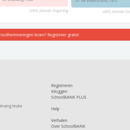
Dr. de Visserschool, 1972
2003, Jolanda Singerling
2003, Jolanda Sin
choolherinneringen lezen? Registreer gratis!
Registreren
Inloggen
SchoolBANK PLUS
tvang leuke
Help
Verhalen
Over SchoolBANK