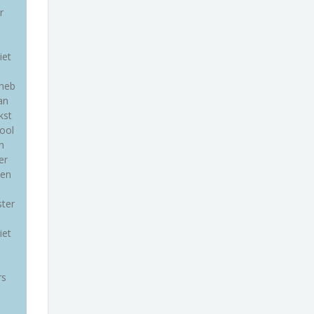
r
iet
 heb
an
kst
ool
n
er
ken
ter
iet
rs