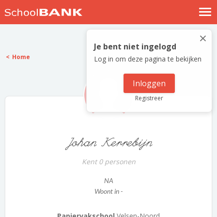
Nostalgische verhalen
×
Log in
Je bent niet ingelogd
Home
Log in om deze pagina te bekijken
Meld je gratis aan
Help
Inloggen
Registreer
Johan Kerrebijn
Kent 0 personen
NA
Woont in -
Papiervakschool
Velsen-Noord