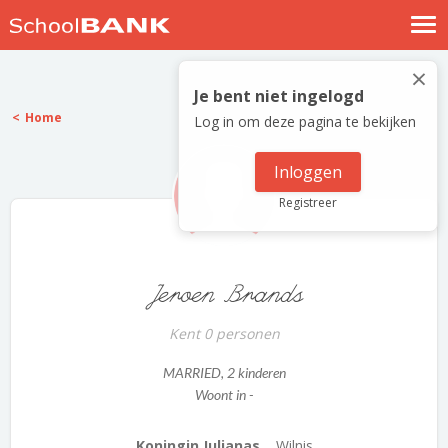
Nostalgische verhalen
×
Log in
Je bent niet ingelogd
Home
Log in om deze pagina te bekijken
Meld je gratis aan
Help
Inloggen
Registreer
Jeroen Brands
Kent 0 personen
MARRIED
, 2 kinderen
Woont in -
Koningin Julianas...
Wilnis