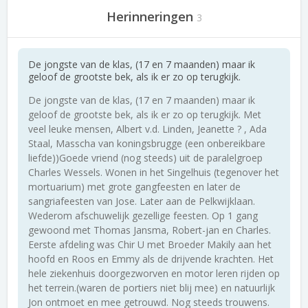
Herinneringen
3
De jongste van de klas, (17 en 7 maanden) maar ik
geloof de grootste bek, als ik er zo op terugkijk.
De jongste van de klas, (17 en 7 maanden) maar ik
geloof de grootste bek, als ik er zo op terugkijk. Met
veel leuke mensen, Albert v.d. Linden, Jeanette ? , Ada
Staal, Masscha van koningsbrugge (een onbereikbare
liefde))Goede vriend (nog steeds) uit de paralelgroep
Charles Wessels. Wonen in het Singelhuis (tegenover het
mortuarium) met grote gangfeesten en later de
sangriafeesten van Jose. Later aan de Pelkwijklaan.
Wederom afschuwelijk gezellige feesten. Op 1 gang
gewoond met Thomas Jansma, Robert-jan en Charles.
Eerste afdeling was Chir U met Broeder Makily aan het
hoofd en Roos en Emmy als de drijvende krachten. Het
hele ziekenhuis doorgezworven en motor leren rijden op
het terrein.(waren de portiers niet blij mee) en natuurlijk
Jon ontmoet en mee getrouwd. Nog steeds trouwens.