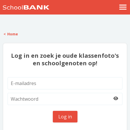
Nostalgische verhalen
Log in
Home
Meld je gratis aan
Help
Log in en zoek je oude klassenfoto's
en schoolgenoten op!
Log in