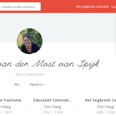
Nostalgische verhalen
Log
van der Most van Spijk
Kent 0 personen
NA
Woont in -
en Toerisme
Educatief Centrum...
Het Segbroek Co
n Haag
Den Haag
Den Haag
 - 1997
1997 - 1998
1989 - 1990