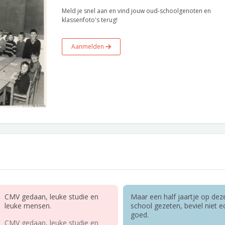
Meld je snel aan en vind jouw oud-schoolgenoten en
klassenfoto's terug!
Aanmelden
CMV gedaan, leuke studie en
Maar een half jaartje op dez
leuke mensen.
school gezeten, beviel niet e
goed.
CMV gedaan, leuke studie en