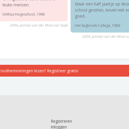
Maar een half jaartje op dez
leuke mensen.
school gezeten, beviel niet e
Ichthus Hogeschool, 1998
goed...
2004, Jasmijn van der Most van Spijk
Het Segbroek College, 1989
2004, Jasmijn van der Most va
choolherinneringen lezen? Registreer gratis!
Registreren
Inloggen