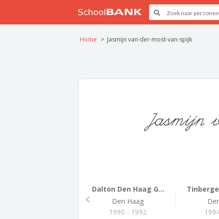
Home
Jasmijn van-der-most-van-spijk
Jasmijn 
Dalton Den Haag G...
Tinberg
Den Haag
De
1990 - 1992
1994