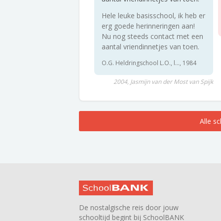
Hele leuke basisschool, ik heb er
erg goede herinneringen aan!
Nu nog steeds contact met een
aantal vriendinnetjes van toen.
O.G. Heldringschool L.O., l..., 1984
2004, Jasmijn van der Most van Spijk
Alle s
De nostalgische reis door jouw
schooltijd begint bij SchoolBANK