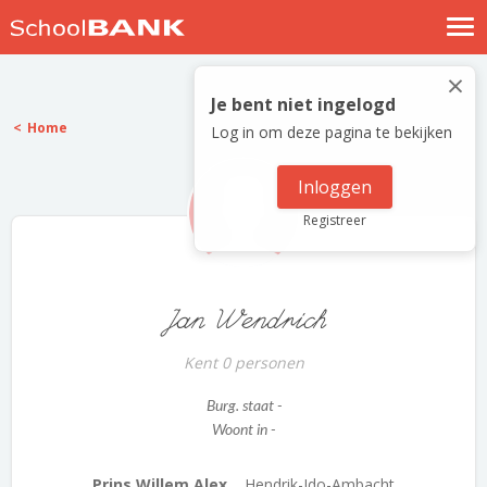
Nostalgische verhalen
×
Log in
Je bent niet ingelogd
Home
Log in om deze pagina te bekijken
Meld je gratis aan
Help
Inloggen
Registreer
Jan Wendrich
Kent 0 personen
Burg. staat -
Woont in -
Prins Willem Alex...
Hendrik-Ido-Ambacht