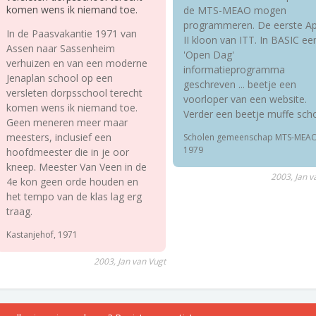
komen wens ik niemand toe.
de MTS-MEAO mogen
programmeren. De eerste Ap
In de Paasvakantie 1971 van
II kloon van ITT. In BASIC ee
Assen naar Sassenheim
'Open Dag'
verhuizen en van een moderne
informatieprogramma
Jenaplan school op een
geschreven ... beetje een
versleten dorpsschool terecht
voorloper van een website.
komen wens ik niemand toe.
Verder een beetje muffe scho
Geen meneren meer maar
meesters, inclusief een
Scholen gemeenschap MTS-MEAO
1979
hoofdmeester die in je oor
kneep. Meester Van Veen in de
2003, Jan v
4e kon geen orde houden en
het tempo van de klas lag erg
traag.
Kastanjehof, 1971
2003, Jan van Vugt