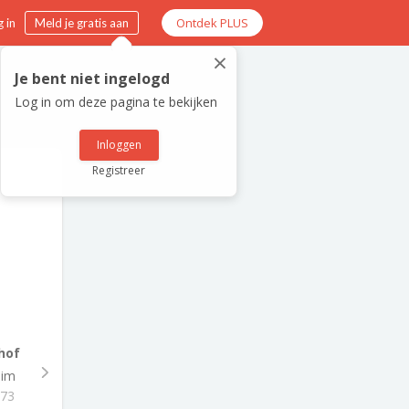
Ontdek PLUS
 in
Meld je gratis aan
×
Je bent niet ingelogd
Log in om deze pagina te bekijken
Inloggen
Registreer
hof
eim
973