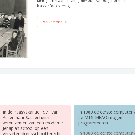
Meld je snel aan en vind jouw oud-schoolgenoten en
klassenfoto's terug!
Aanmelden
In de Paasvakantie 1971 van
In 1980 de eerste computer 
Assen naar Sassenheim
de MTS-MEAO mogen
verhuizen en van een moderne
programmeren.
Jenaplan school op een
In 1980 de eerste computer 
versleten dorpsschool terecht