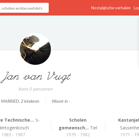
Nostalgische verhalen
Log
Jan van Vugt
Kent 0 personen
MARRIED
, 2 kinderen
Woont in -
e Technische...
's-
Scholen
Kastanje
Hertogenbosch
gemeensch...
Tiel
Sassenh
1983 - 1987
1979 - 1982
1971 - 1