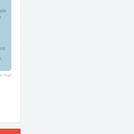
ple
n
ol.
,
an Vugt