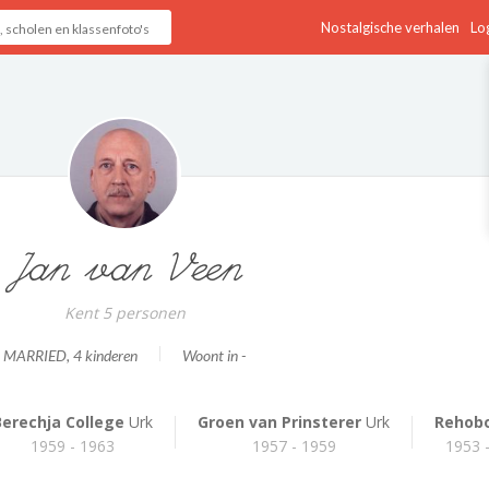
Nostalgische verhalen
Log
Jan van Veen
Kent 5 personen
MARRIED
, 4 kinderen
Woont in -
Berechja College
Urk
Groen van Prinsterer
Urk
Rehob
1959 - 1963
1957 - 1959
1953 