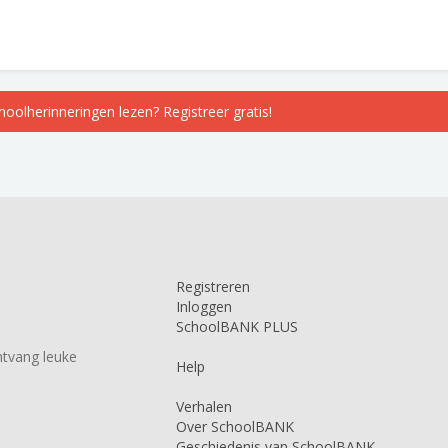
choolherinneringen lezen? Registreer gratis!
Registreren
Inloggen
SchoolBANK PLUS
tvang leuke
Help
Verhalen
Over SchoolBANK
Geschiedenis van SchoolBANK