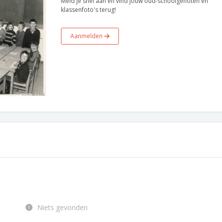
Meld je snel aan en vind jouw oud-schoolgenoten en
klassenfoto's terug!
Aanmelden
Niets gevonden