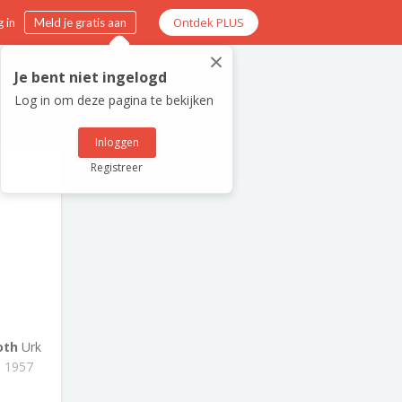
Ontdek PLUS
 in
Meld je gratis aan
×
Je bent niet ingelogd
Log in om deze pagina te bekijken
Inloggen
Registreer
oth
Urk
- 1957