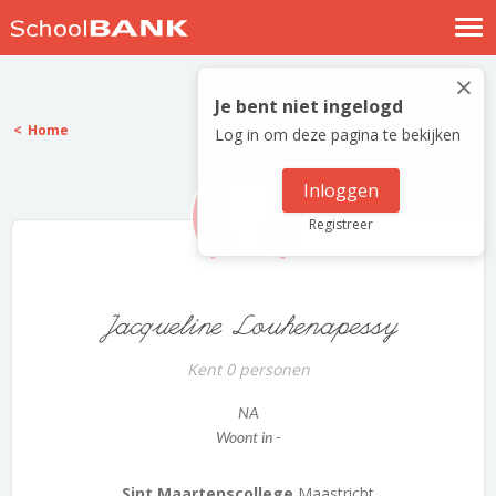
Nostalgische verhalen
×
Log in
Je bent niet ingelogd
Home
Log in om deze pagina te bekijken
Meld je gratis aan
Help
Inloggen
Registreer
Jacqueline Louhenapessy
Kent 0 personen
NA
Woont in -
Sint Maartenscollege
Maastricht