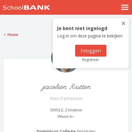
Nostalgische verhalen
×
Log in
Je bent niet ingelogd
Home
Log in om deze pagina te bekijken
Meld je gratis aan
Help
Inloggen
Registreer
jacolien Rutten
Kent 0 personen
SINGLE
, 2 kinderen
Woont in -
Dominicus College
Nijmegen