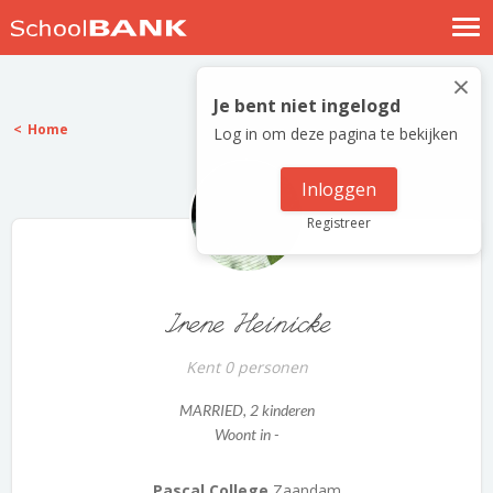
Nostalgische verhalen
×
Log in
Je bent niet ingelogd
Home
Log in om deze pagina te bekijken
Meld je gratis aan
Help
Inloggen
Registreer
Irene Heinicke
Kent 0 personen
MARRIED
, 2 kinderen
Woont in -
Pascal College
Zaandam