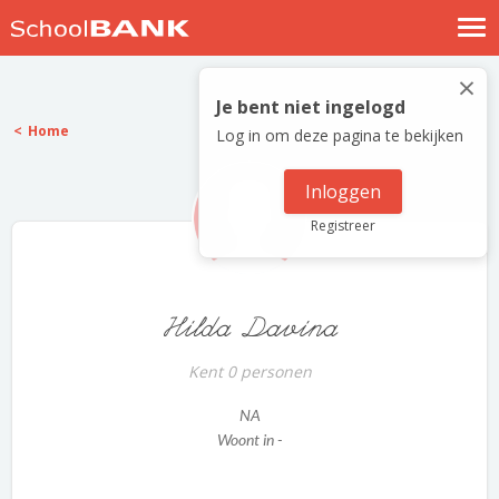
Nostalgische verhalen
×
Log in
Je bent niet ingelogd
Home
Log in om deze pagina te bekijken
Meld je gratis aan
Help
Inloggen
Registreer
Hilda Davina
Kent 0 personen
NA
Woont in -