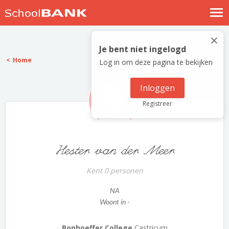
Nostalgische verhalen
×
Log in
Je bent niet ingelogd
Home
Log in om deze pagina te bekijken
Meld je gratis aan
Help
Inloggen
Registreer
Hester van der Meer
Kent 0 personen
NA
Woont in -
Bonhoeffer College
Castricum