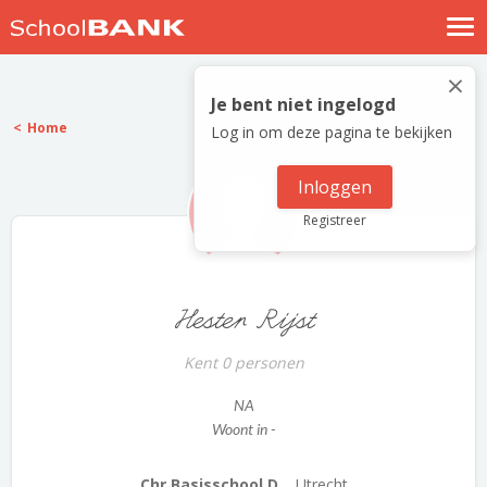
Nostalgische verhalen
×
Log in
Je bent niet ingelogd
Home
Log in om deze pagina te bekijken
Meld je gratis aan
Help
Inloggen
Registreer
Hester Rijst
Kent 0 personen
NA
Woont in -
Chr Basisschool D...
Utrecht