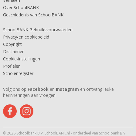
Verhalen
Over SchoolBANK
Geschiedenis van SchoolBANK
SchoolBANK Gebruiksvoorwaarden
Privacy-en cookiebeleid
Copyright
Disclaimer
Cookie-instellingen
Profielen
Scholenregister
Volg ons op
Facebook
en
Instagram
en ontvang leuke
herinneringen aan vroeger!
© 2026 Schoolbank B.V. SchoolBANK.nl - onderdeel van Schoolbank B.V.