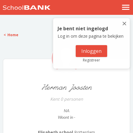
Nostalgische verhalen
×
Log in
Je bent niet ingelogd
Home
Log in om deze pagina te bekijken
Meld je gratis aan
Help
Inloggen
Registreer
Herman Joosten
Kent 0 personen
NA
Woont in -
Elisabeth school
Rotterdam