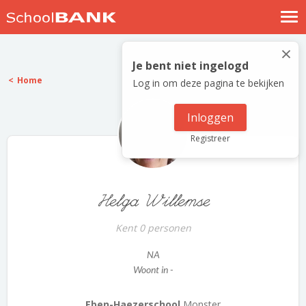
Nostalgische verhalen
×
Log in
Je bent niet ingelogd
Home
Log in om deze pagina te bekijken
Meld je gratis aan
Help
Inloggen
Registreer
Helga Willemse
Kent 0 personen
NA
Woont in -
Eben-Haezerschool
Monster