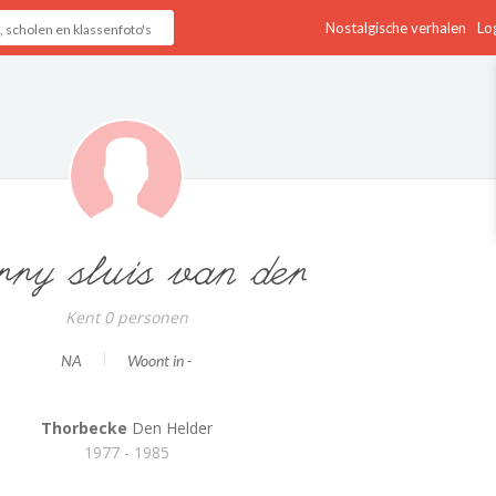
Nostalgische verhalen
Log
rry sluis van der
Kent 0 personen
NA
Woont in -
Thorbecke
Den Helder
1977 - 1985