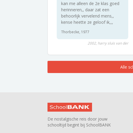
kan me alleen de 2e klas goed
herinneren,, daar zat een
behoorlijk vervelend mens,,
kense heette ze geloof ik,,,
Thorbecke, 1977
2002, harry sluis van der
Alle s
De nostalgische reis door jouw
schooltijd begint bij SchoolBANK