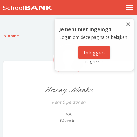
Nostalgische verhalen
×
Log in
Je bent niet ingelogd
Home
Log in om deze pagina te bekijken
Meld je gratis aan
Help
Inloggen
Registreer
Harry Merkx
Kent 0 personen
NA
Woont in -