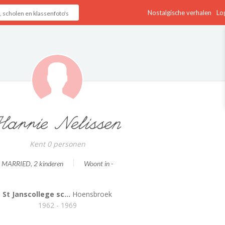
Nostalgische verhalen
Log
Harrie Nelissen
Kent 0 personen
MARRIED
, 2 kinderen
Woont in -
St Janscollege sc...
Hoensbroek
1962 - 1969