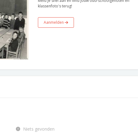
Meld je snel aan en vind jouw oud-schoolgenoten en
klassenfoto's terug!
Aanmelden
Niets gevonden