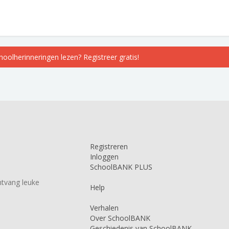
choolherinneringen lezen? Registreer gratis!
Registreren
Inloggen
SchoolBANK PLUS
tvang leuke
Help
Verhalen
Over SchoolBANK
Geschiedenis van SchoolBANK