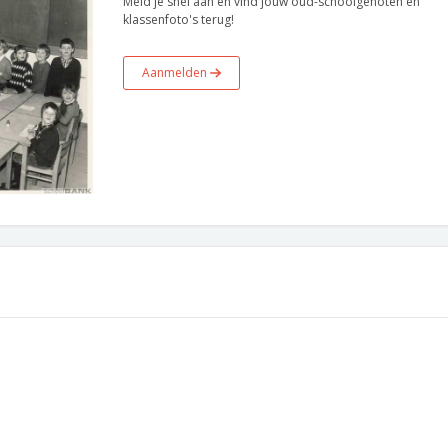
Meld je snel aan en vind jouw oud-schoolgenoten en
klassenfoto's terug!
Aanmelden