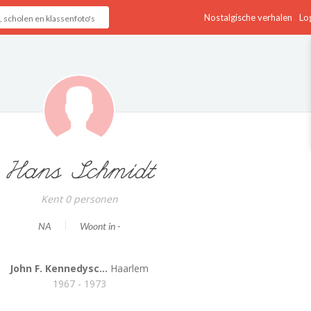
Nostalgische verhalen
Log
Hans Schmidt
Kent 0 personen
NA
Woont in -
John F. Kennedysc...
Haarlem
1967 - 1973