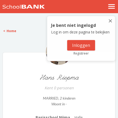
Nostalgische verhalen
×
Log in
Je bent niet ingelogd
Home
Log in om deze pagina te bekijken
Meld je gratis aan
Help
Inloggen
Registreer
Hans Riepma
Kent 0 personen
MARRIED
, 2 kinderen
Woont in -
Basisschool Nijma...
Halle