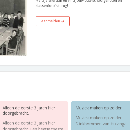
Meld je snel aan en vind jouw oud-schoolgenoten en
klassenfoto's terug!
Aanmelden
Alleen de eerste 3 jaren hier
Muziek maken op zolder.
doorgebracht.
Muziek maken op zolder.
Alleen de eerste 3 jaren hier
Stinkbommen van Huizinga
doorgebracht. Een beetje trieste