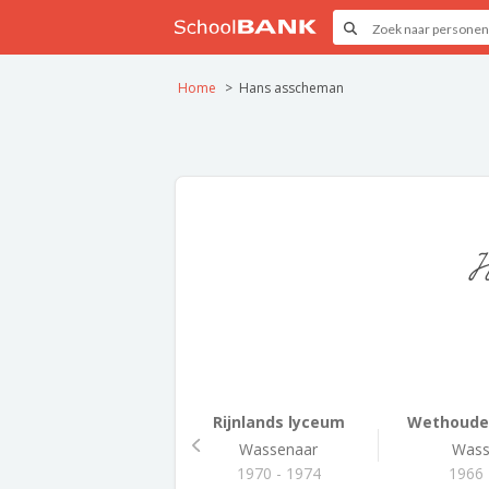
Home
Hans asscheman
H
Rijnlands lyceum
Wethouder
Wassenaar
Wass
1970 - 1974
1966 