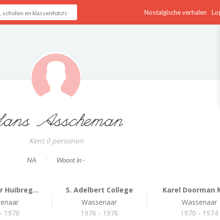
Nostalgische verhalen
Log
ans Asscheman
Kent 0 personen
NA
Woont in -
 Huibreg...
S. Adelbert College
Karel Doorman 
enaar
Wassenaar
Wassenaar
- 1970
1976 - 1976
1970 - 1974