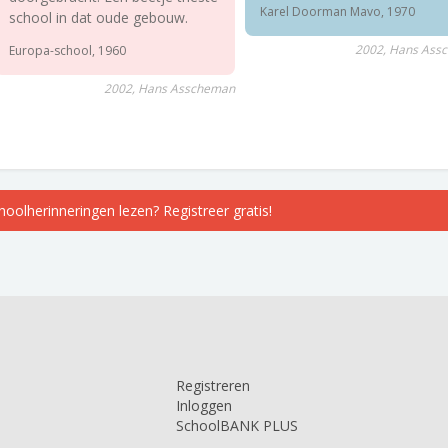
Karel Doorman Mavo, 1970
school in dat oude gebouw.
2002, Hans Ass
Europa-school, 1960
2002, Hans Asscheman
choolherinneringen lezen? Registreer gratis!
Registreren
Inloggen
SchoolBANK PLUS