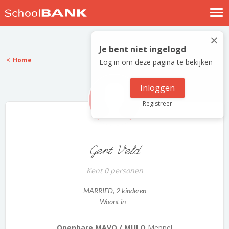
Nostalgische verhalen
×
Log in
Je bent niet ingelogd
Home
Log in om deze pagina te bekijken
Meld je gratis aan
Help
Inloggen
Registreer
Gert Veld
Kent 0 personen
MARRIED
, 2 kinderen
Woont in -
Openbare MAVO / MULO
Meppel