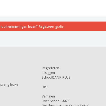
choolherinneringen lezen? Registreer gratis!
Registreren
Inloggen
SchoolBANK PLUS
tvang leuke
Help
Verhalen
Over SchoolBANK
Geschiedenis van SchoolBANK