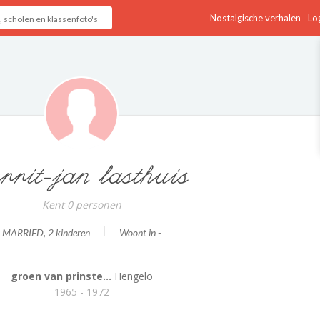
Nostalgische verhalen
Log
rrit-jan lasthuis
Kent 0 personen
MARRIED
, 2 kinderen
Woont in -
groen van prinste...
Hengelo
1965 - 1972