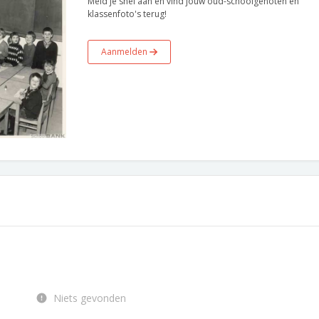
Meld je snel aan en vind jouw oud-schoolgenoten en
klassenfoto's terug!
Aanmelden
Niets gevonden