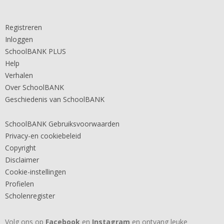
Registreren
Inloggen
SchoolBANK PLUS
Help
Verhalen
Over SchoolBANK
Geschiedenis van SchoolBANK
SchoolBANK Gebruiksvoorwaarden
Privacy-en cookiebeleid
Copyright
Disclaimer
Cookie-instellingen
Profielen
Scholenregister
Volg ons op
Facebook
en
Instagram
en ontvang leuke