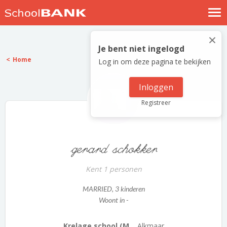
Nostalgische verhalen
×
Log in
Je bent niet ingelogd
Home
Log in om deze pagina te bekijken
Meld je gratis aan
Help
Inloggen
Registreer
gerard schokker
Kent 1 personen
MARRIED
, 3 kinderen
Woont in -
Krelage school (M...
Alkmaar