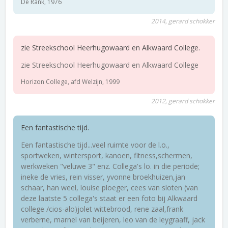
De Rank, 1976
2014, gerard schokker
zie Streekschool Heerhugowaard en Alkwaard College.
zie Streekschool Heerhugowaard en Alkwaard College
Horizon College, afd Welzijn, 1999
2012, gerard schokker
Een fantastische tijd.
Een fantastische tijd...veel ruimte voor de l.o.,
sportweken, wintersport, kanoen, fitness,schermen,
werkweken "veluwe 3" enz. Collega's lo. in die periode;
ineke de vries, rein visser, yvonne broekhuizen,jan
schaar, han weel, louise ploeger, cees van sloten (van
deze laatste 5 collega's staat er een foto bij Alkwaard
college /cios-alo)jolet wittebrood, rene zaal,frank
verberne, marnel van beijeren, leo van de leygraaff, jack