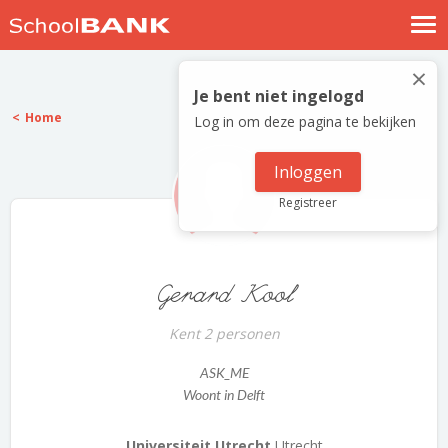
Nostalgische verhalen
×
Log in
Je bent niet ingelogd
Home
Log in om deze pagina te bekijken
Meld je gratis aan
Help
Inloggen
Registreer
Gerard Kool
Kent 2 personen
ASK_ME
Woont in Delft
Universiteit Utrecht
Utrecht