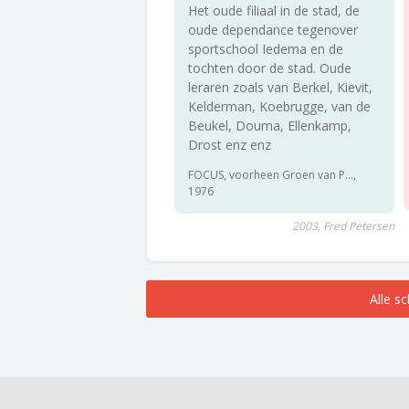
Het oude filiaal in de stad, de
oude dependance tegenover
sportschool Iedema en de
tochten door de stad. Oude
leraren zoals van Berkel, Kievit,
Kelderman, Koebrugge, van de
Beukel, Douma, Ellenkamp,
Drost enz enz
FOCUS, voorheen Groen van P...,
1976
2003, Fred Petersen
Alle s