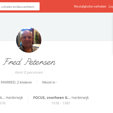
Nostalgische verhalen
Log
Fred Petersen
Kent 0 personen
MARRIED
, 2 kinderen
Woont in -
...
Harderwijk
FOCUS, voorheen G...
Harderwijk
1976
1976 - 1981