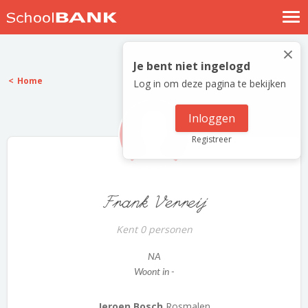
Nostalgische verhalen
×
Log in
Je bent niet ingelogd
Home
Log in om deze pagina te bekijken
Meld je gratis aan
Help
Inloggen
Registreer
Frank Verreij
Kent 0 personen
NA
Woont in -
Jeroen Bosch
Rosmalen