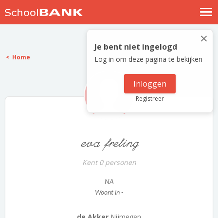
Nostalgische verhalen
×
Log in
Je bent niet ingelogd
Home
Log in om deze pagina te bekijken
Meld je gratis aan
Help
Inloggen
Registreer
eva freling
Kent 0 personen
NA
Woont in -
de Akker
Nijmegen