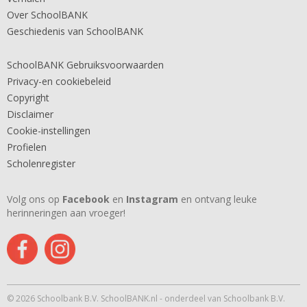
Over SchoolBANK
Geschiedenis van SchoolBANK
SchoolBANK Gebruiksvoorwaarden
Privacy-en cookiebeleid
Copyright
Disclaimer
Cookie-instellingen
Profielen
Scholenregister
Volg ons op
Facebook
en
Instagram
en ontvang leuke
herinneringen aan vroeger!
© 2026 Schoolbank B.V. SchoolBANK.nl - onderdeel van Schoolbank B.V.