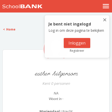
Nostalgische verhalen
×
Log in
Je bent niet ingelogd
Home
Log in om deze pagina te bekijken
Meld je gratis aan
Help
Inloggen
Registreer
esther hilgersom
Kent 0 personen
NA
Woont in -
Mariendaal
Utrecht