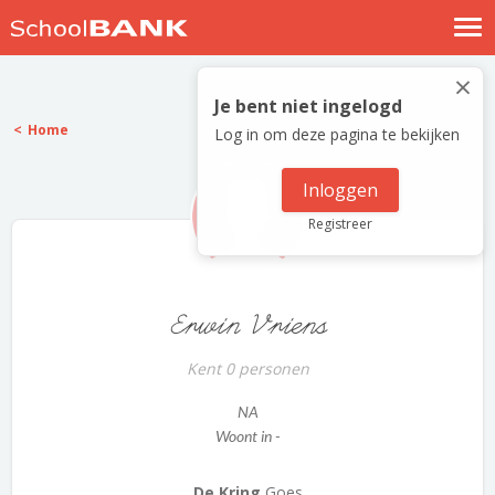
Nostalgische verhalen
×
Log in
Je bent niet ingelogd
Home
Log in om deze pagina te bekijken
Meld je gratis aan
Help
Inloggen
Registreer
Erwin Vriens
Kent 0 personen
NA
Woont in -
De Kring
Goes