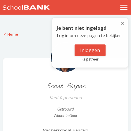
Nostalgische verhalen
×
Log in
Je bent niet ingelogd
Home
Log in om deze pagina te bekijken
Meld je gratis aan
Help
Inloggen
Registreer
Ernst Pieper
Kent 0 personen
Getrouwd
Woont in Goor
Vockerschool
Hengelo