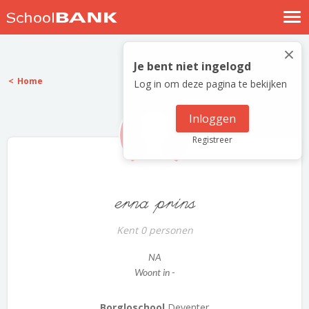
Nostalgische verhalen
×
Log in
Je bent niet ingelogd
Home
Log in om deze pagina te bekijken
Meld je gratis aan
Help
Inloggen
Registreer
erna prins
Kent 0 personen
NA
Woont in -
Borgloschool
Deventer