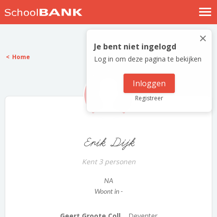
Nostalgische verhalen
×
Log in
Je bent niet ingelogd
Home
Log in om deze pagina te bekijken
Meld je gratis aan
Help
Inloggen
Registreer
Erik Dijk
Kent 3 personen
NA
Woont in -
Geert Groote Coll...
Deventer