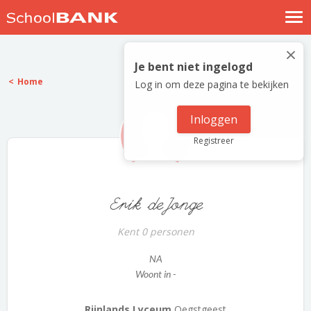
Nostalgische verhalen
×
Log in
Je bent niet ingelogd
Home
Log in om deze pagina te bekijken
Meld je gratis aan
Help
Inloggen
Registreer
Erik deJonge
Kent 0 personen
NA
Woont in -
Rijnlands Lyceum
Oegstgeest