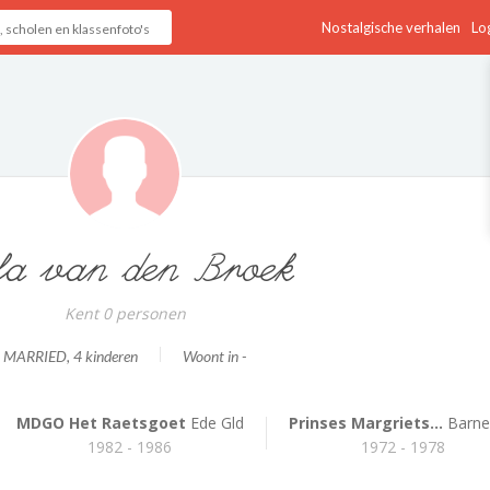
Nostalgische verhalen
Log
la van den Broek
Kent 0 personen
MARRIED
, 4 kinderen
Woont in -
MDGO Het Raetsgoet
Ede Gld
Prinses Margriets...
Barne
1982 - 1986
1972 - 1978