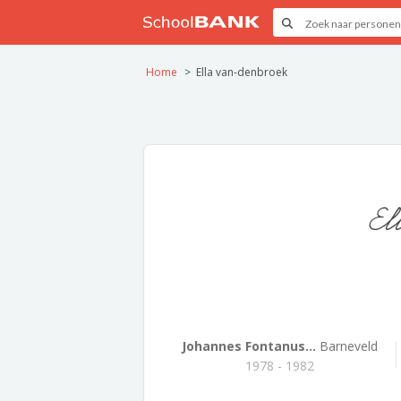
Home
Ella van-denbroek
El
Johannes Fontanus...
Barneveld
1978 - 1982