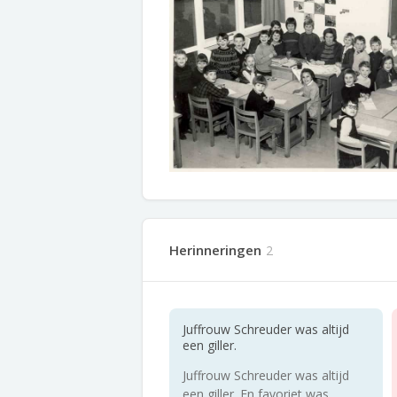
Herinneringen
2
Juffrouw Schreuder was altijd
een giller.
Juffrouw Schreuder was altijd
een giller. En favoriet was