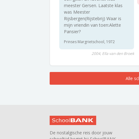
meester Gersen. Laatste klas
was Meester
Rijsbergen(Rijstebrij) Waar is
mijn vriendin van toen:Alette
Pansier?
Prinses Margrietschool, 1972
2004, Ella van den Broek
Alle s
De nostalgische reis door jouw
schooltijd begint bij SchoolBANK