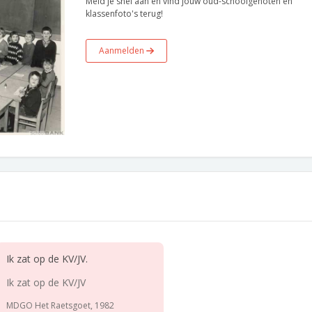
Meld je snel aan en vind jouw oud-schoolgenoten en
klassenfoto's terug!
Aanmelden
Ik zat op de KV/JV.
Ik zat op de KV/JV
MDGO Het Raetsgoet, 1982