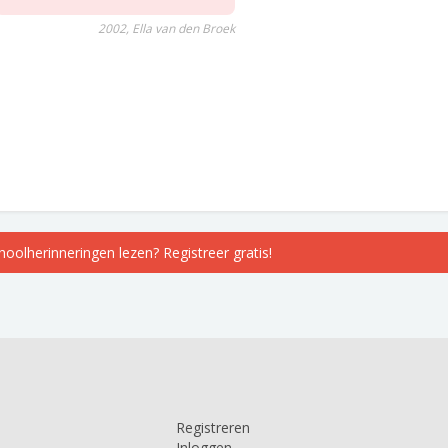
2002, Ella van den Broek
choolherinneringen lezen? Registreer gratis!
Registreren
Inloggen