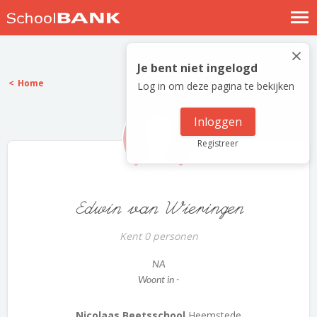
Nostalgische verhalen
×
Log in
Je bent niet ingelogd
Home
Log in om deze pagina te bekijken
Meld je gratis aan
Help
Inloggen
Registreer
Edwin van Wieringen
Kent 0 personen
NA
Woont in -
Nicolaas Beetsschool
Heemstede