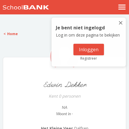
Nostalgische verhalen
×
Log in
Je bent niet ingelogd
Home
Log in om deze pagina te bekijken
Meld je gratis aan
Help
Inloggen
Registreer
Edwin Dekker
Kent 0 personen
NA
Woont in -
Het Kleine Veer
Dalfsen